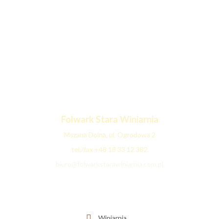
Folwark Stara
Winiarnia
Mszana Dolna, ul. Ogrodowa 2
tel./fax +48 18 33 12 382
biuro@folwarkstarawiniarnia.com.pl
Winiarnia