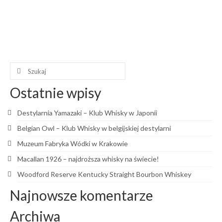
pierwsza komercyjna destylarnia w Kentucky. Etykieta
butelki najlepiej sprzedającego się wariantu, Black Label,
podkreśla to dziedzictwo — widnieje …
Czytaj więcej…
bourbon
,
Evan Williams
,
Evan Williams Kentucky Straight Bourbon
,
Kentucky
Szuklaj
w:
Ostatnie wpisy
Destylarnia Yamazaki – Klub Whisky w Japonii
Belgian Owl – Klub Whisky w belgijskiej destylarni
Muzeum Fabryka Wódki w Krakowie
Macallan 1926 – najdroższa whisky na świecie!
Woodford Reserve Kentucky Straight Bourbon Whiskey
Najnowsze komentarze
Archiwa