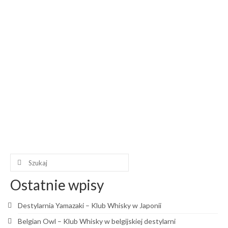
dotychczasowych. W dniach 28 — 29 października 2022
roku odbyła się dziewiąta edycja festiwalu Whisky Live
Warsaw w Centrum Biznesowym na stadionie Legii
Warszawa. Przeszklona przestrzeń z pięknym widokiem na
murawę stadionu dobrze wpisała się atmosferę święta
whisky, a możliwość degustacji trunków na trybunie z
miękkimi fotelami okazała się dodatkowym atutem.
Szczególnie, że pogoda …
Czytaj więcej…
A.D. Rattray
,
Aber Falls
,
Ardnamurchan
,
Belgian Owl
,
Best Whisky Market
,
Clydeside
,
Évadé
,
Filey Bay
,
Haran
,
Heriose
,
Isle of Raasay
,
Kingsbarns
,
Kingsinch
,
Lindores Abbey
,
Loża Dżentelmenów
,
Masthouse
,
Nc’nean
,
Team Spirit Whisky
,
The
Lakes
,
The Taste of Whisky
,
Torbahaig
,
Whisky Live Warsaw
Szuklaj
w:
Ostatnie wpisy
Destylarnia Yamazaki – Klub Whisky w Japonii
Belgian Owl – Klub Whisky w belgijskiej destylarni