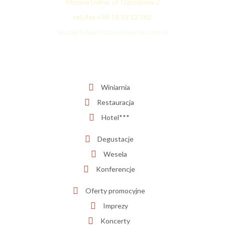
Mszana Dolna, ul. Ogrodowa 2
tel./fax +48 18 33 12 382
biuro@folwarkstarawiniarnia.com.pl
Winiarnia
Restauracja
Hotel***
Degustacje
Wesela
Konferencje
Oferty promocyjne
Imprezy
Koncerty